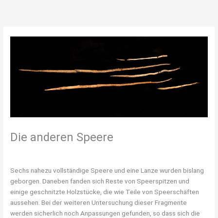
Zum
Inhalt
springen
Die anderen Speere
/
Speere
/ Von
Judith Stuntebeck
Sechs nahezu vollständige Speere und eine Lanze wurden bislang
geborgen. Daneben fanden sich Reste von Speerspitzen und
einige geschnitzte Holzstücke, die wie Teile von Speerschäften
aussehen. Bei der weiteren Untersuchung dieser Fragmente
werden sicherlich noch Anpassungen gefunden, so dass sich die