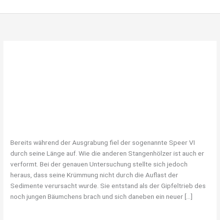
Zum
Inhalt
springen
Lanze
Zum Stoßen
Zum
Stoßen
Lanze
/
Judith Stuntebeck
Bereits während der Ausgrabung fiel der sogenannte Speer VI
durch seine Länge auf. Wie die anderen Stangenhölzer ist auch er
verformt. Bei der genauen Untersuchung stellte sich jedoch
heraus, dass seine Krümmung nicht durch die Auflast der
Sedimente verursacht wurde. Sie entstand als der Gipfeltrieb des
noch jungen Bäumchens brach und sich daneben ein neuer […]
Weiterlesen »