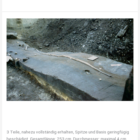
Speer
VI
/
Lanze
Speer VI / Lanze
Lanze
/
Judith Stuntebeck
3 Teile, nahezu vollständig erhalten, Spitze und Basis geringfügig
beschädigt, Gesamtlänge: 253 cm, Durchmesser: maximal 4 cm,