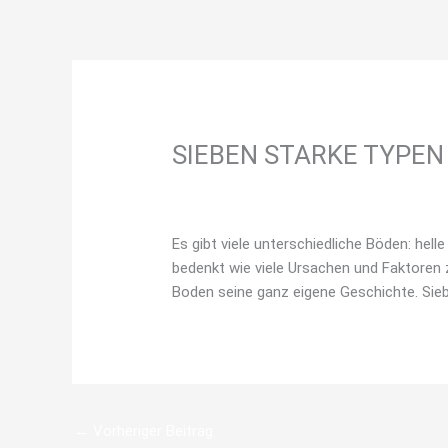
Zum
Inhalt
springen
SIEBEN STARKE TYPEN
/
Bodenschätze
,
Station 1
/ Von
konradi
Es gibt viele unterschiedliche Böden: hel
bedenkt wie viele Ursachen und Faktoren
Boden seine ganz eigene Geschichte. Sieb
←
Vorheriger Beitrag