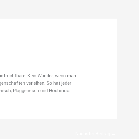
d unfruchtbare. Kein Wunder, wenn man
enschaften verleihen. So hat jeder
lkmarsch, Plaggenesch und Hochmoor.
Nächster Beitrag
→