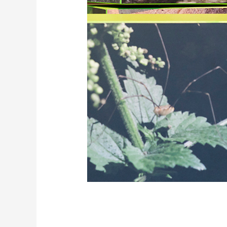
AKTIVISTEN IM UNTE
Bodenschätze
,
Station 15
/
konradi.thom