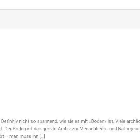
CHICHTE(N) AUS DEM UNTERGRUND
s
efinitiv nicht so spannend, wie sie es mit »Boden« ist. Viele arch
ht. Der Boden ist das größte Archiv zur Menschheits- und Naturgesch
lebt – man muss ihn […]