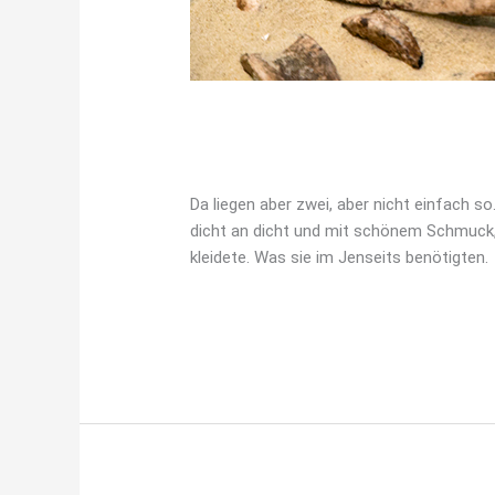
DA LIEGEN ABER ZWEI
Bodenschätze
,
Station 11
/
konradi.thom
Da liegen aber zwei, aber nicht einfach so
dicht an dicht und mit schönem Schmuck,
kleidete. Was sie im Jenseits benötigten.
Weiterlesen »