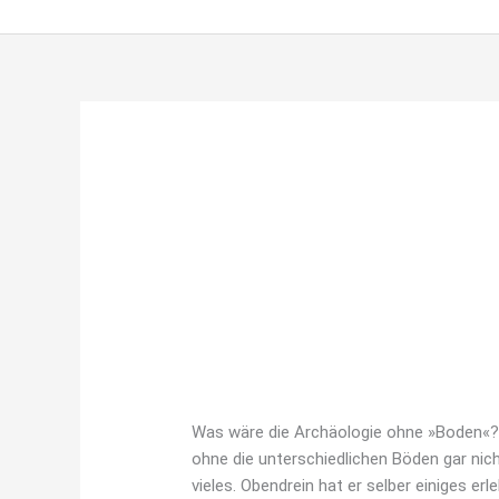
Zum
Inhalt
springen
Konradi.thomas
BODENSCHÄTZE – GES
BODENSCHÄTZE
–
Bodenschätze
,
Station 1
/
konradi.thoma
GESCHICHTE(N)
AUS
Was wäre die Archäologie ohne »Boden«? D
DEM
ohne die unterschiedlichen Böden gar nic
UNTERGRUND
vieles. Obendrein hat er selber einiges er