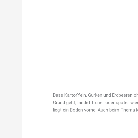
Weiterlesen »
LEBENSWICHTIG!
LEBENSWICHTIG!
Bodenschätze
,
Station 15
/
konradi.thom
Dass Kartoffeln, Gurken und Erdbeeren oh
Grund geht, landet früher oder später w
liegt ein Boden vorne. Auch beim Thema
Weiterlesen »