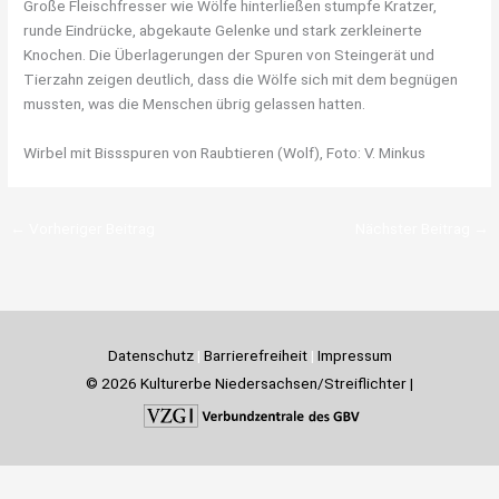
Große Fleischfresser wie Wölfe hinterließen stumpfe Kratzer,
runde Eindrücke, abgekaute Gelenke und stark zerkleinerte
Knochen. Die Überlagerungen der Spuren von Steingerät und
Tierzahn zeigen deutlich, dass die Wölfe sich mit dem begnügen
mussten, was die Menschen übrig gelassen hatten.
Wirbel mit Bissspuren von Raubtieren (Wolf), Foto: V. Minkus
←
Vorheriger Beitrag
Nächster Beitrag
→
Datenschutz
|
Barrierefreiheit
|
Impressum
© 2026 Kulturerbe Niedersachsen/Streiflichter |