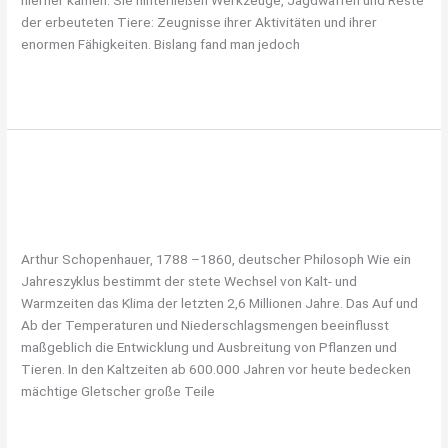
hierher kamen. Sie hinterließen Werkzeuge, Jagdwaffen und Reste
der erbeuteten Tiere: Zeugnisse ihrer Aktivitäten und ihrer
enormen Fähigkeiten. Bislang fand man jedoch
Weiterlesen »
„DER WECHSEL ALLEIN IST DAS
„DER
WECHSEL
BESTÄNDIGE“
ALLEIN
Panoramawand, Das Eis verschwindet
/
konradi.thomas
IST
DAS
Arthur Schopenhauer, 1788 –1860, deutscher Philosoph Wie ein
BESTÄNDIGE“
Jahreszyklus bestimmt der stete Wechsel von Kalt- und
Warmzeiten das Klima der letzten 2,6 Millionen Jahre. Das Auf und
Ab der Temperaturen und Niederschlagsmengen beeinflusst
maßgeblich die Entwicklung und Ausbreitung von Pflanzen und
Tieren. In den Kaltzeiten ab 600.000 Jahren vor heute bedecken
mächtige Gletscher große Teile
Weiterlesen »