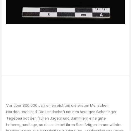
Desmann – ein Überlebender der
Eiszeit 2
Panoramawand, Das Eis verschwindet
/
konradi.thomas
Weiterlesen »
GEKOMMEN, UM ZU BLEIBEN
GEKOMMEN,
UM
Panoramawand, Das Eis verschwindet
/
Judith Stuntebeck
ZU
BLEIBEN
Vor über 300.000 Jahren erreichten die ersten Menschen
Norddeutschland. Die Landschaft um den heutigen Schöninger
Tagebau bot den frühen Jägern und Sammlern eine gute
Lebensgrundlage, so dass sie bei ihren Streifzügen immer wieder